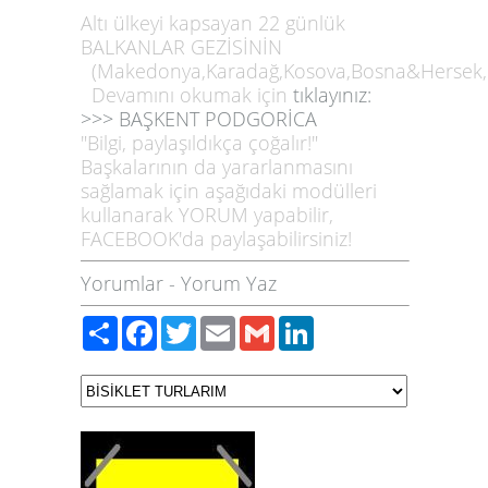
Altı ülkeyi kapsayan 22 günlük
BALKANLAR GEZİSİNİN
(Makedonya,Karadağ,Kosova,Bosna&Hersek,Hı
Devamını okumak için
tıklayınız:
>>>
BAŞKENT PODGORİCA
"Bilgi, paylaşıldıkça çoğalır!"
Başkalarının da yararlanmasını
sağlamak için aşağıdaki modülleri
kullanarak YORUM yapabilir,
FACEBOOK'da paylaşabilirsiniz!
Yorumlar
-
Yorum Yaz
Paylaş
Facebook
Twitter
Email
Gmail
LinkedIn