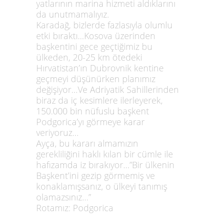
yatlarının marina hizmeti aldıklarını
da unutmamalıyız.
Karadağ, bizlerde fazlasıyla olumlu
etki bıraktı…Kosova üzerinden
başkentini gece geçtiğimiz bu
ülkeden, 20-25 km ötedeki
Hırvatistan’ın Dubrovnik kentine
geçmeyi düşünürken planımız
değişiyor…Ve Adriyatik Sahillerinden
biraz da iç kesimlere ilerleyerek,
150.000 bin nüfuslu başkent
Podgorica’yı görmeye karar
veriyoruz…
Ayça, bu kararı almamızın
gerekliliğini haklı kılan bir cümle ile
hafızamda iz bırakıyor…”Bir ülkenin
Başkent’ini gezip görmemiş ve
konaklamışsanız, o ülkeyi tanımış
olamazsınız…”
Rotamız: Podgorica