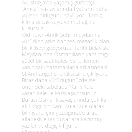
Avusturya’da yaşamış gurbetçi
“Amca”, yaz aylarında fiyatların daha
yüksek olduğunu söylüyor…Temiz,
klimalı,sıcak suyu ve mutfağı ile
kusursuz…
Old Town-Antik Şehir meydanına
yürürken arka bahçesi mezarlık olan
bir kiliseyi geziyoruz… Tarihi Belavista
Meydanı'nda Osmanlıların yaptırdığı
güzel bir saat kulesi var…Hemen
yanındaki basamaklarla arkasındaki
St.Archangel Sırp kilisesine çıkılıyor…
Biraz daha yürüdüğünüzde ise
önündeki tabelada “Kanlı Kula”
yazan kale ile karşılaşıyorsunuz…
Burası Osmanlı savaşlarında çok kan
akıtıldığı için Kanlı Kula-Kule olarak
biliniyor…İçini gezdiğinizde arap
alfabesiyle taş duvarlara kazınmış
yazılar ve değişik figürler
göreceksiniz…