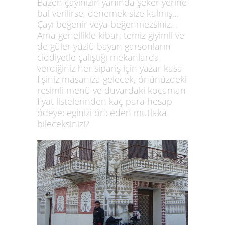
Bazen çayınızın yanında şeker yerine
bal verilirse, denemek size kalmış…
Çayı beğenir veya beğenmezsiniz…
Ama genellikle kibar, temiz giyimli ve
de güler yüzlü bayan garsonların
ciddiyetle çalıştığı mekanlarda,
verdiğiniz her sipariş için yazar kasa
fişiniz masanıza gelecek, önünüzdeki
resimli menü ve duvardaki kocaman
fiyat listelerinden kaç para hesap
ödeyeceğinizi önceden mutlaka
bileceksiniz!?