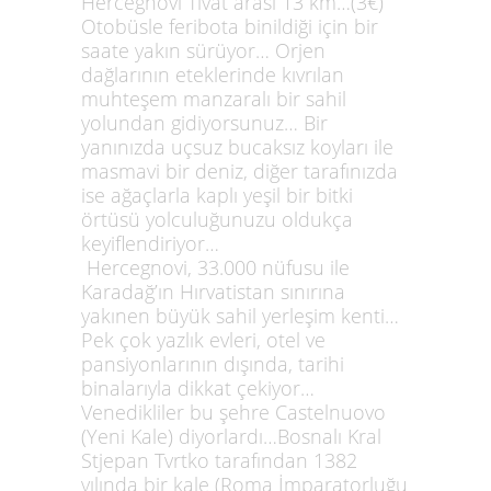
Hercegnovi Tivat arası 13 km…(3€)
Otobüsle feribota binildiği için bir
saate yakın sürüyor… Orjen
dağlarının eteklerinde kıvrılan
muhteşem manzaralı bir sahil
yolundan gidiyorsunuz… Bir
yanınızda uçsuz bucaksız koyları ile
masmavi bir deniz, diğer tarafınızda
ise ağaçlarla kaplı yeşil bir bitki
örtüsü yolculuğunuzu oldukça
keyiflendiriyor…
Hercegnovi, 33.000 nüfusu ile
Karadağ’ın Hırvatistan sınırına
yakınen büyük sahil yerleşim kenti…
Pek çok yazlık evleri, otel ve
pansiyonlarının dışında, tarihi
binalarıyla dikkat çekiyor…
Venedikliler bu şehre Castelnuovo
(Yeni Kale) diyorlardı…Bosnalı Kral
Stjepan Tvrtko tarafından 1382
yılında bir kale (Roma İmparatorluğu