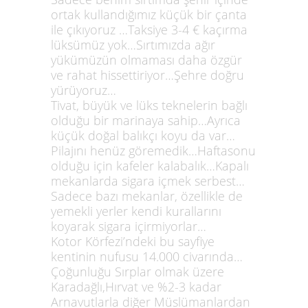
ortak kullandığımız küçük bir çanta
ile çıkıyoruz …Taksiye 3-4 € kaçırma
lüksümüz yok…Sırtımızda ağır
yükümüzün olmaması daha özgür
ve rahat hissettiriyor…Şehre doğru
yürüyoruz…
Tivat, büyük ve lüks teknelerin bağlı
olduğu bir marinaya sahip…Ayrıca
küçük doğal balıkçı koyu da var…
Pilajını henüz göremedik…Haftasonu
olduğu için kafeler kalabalık…Kapalı
mekanlarda sigara içmek serbest…
Sadece bazı mekanlar, özellikle de
yemekli yerler kendi kurallarını
koyarak sigara içirmiyorlar…
Kotor Körfezi’ndeki bu sayfiye
kentinin nufusu 14.000 civarında…
Çoğunluğu Sırplar olmak üzere
Karadağlı,Hırvat ve %2-3 kadar
Arnavutlarla diğer Müslümanlardan