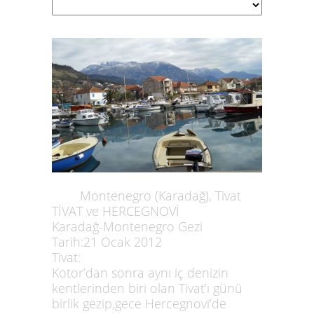
Montenegro (Karadağ), Tivat
TİVAT ve HERCEGNOVİ
Karadağ-Montenegro Gezi
Tarih:21 Ocak 2012
Tivat:
Kotor’dan sonra aynı iç denizin
kentlerinden biri olan Tivat’ı günü
birlik gezip,gece Hercegnovi’de