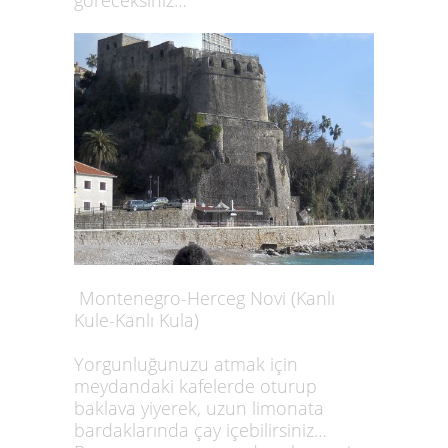
Montenegro-Herceg Novi (Kanlı
Kule-Kanlı Kula)
Yorgunluğunuzu atmak için
meydandaki kafelerde oturup
baklava yiyerek, uzun limonata
bardaklarında çay içebilirsiniz…