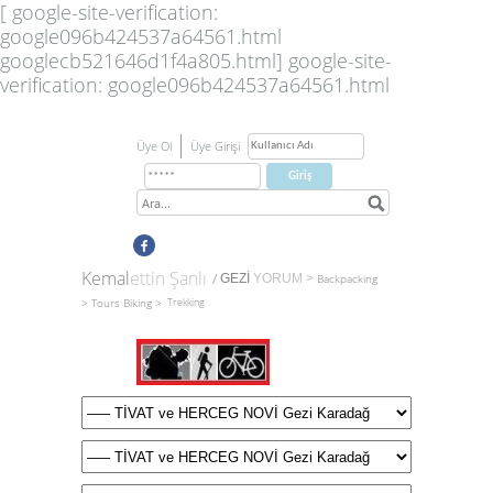
[ google-site-verification:
google096b424537a64561.html
googlecb521646d1f4a805.html]
google-site-
verification: google096b424537a64561.html
Üye Ol
Üye Girişi
Kemal
ettin Şanlı
/
GEZİ
YORUM
>
Backpacking
>
Tours
Biking >
Trekking