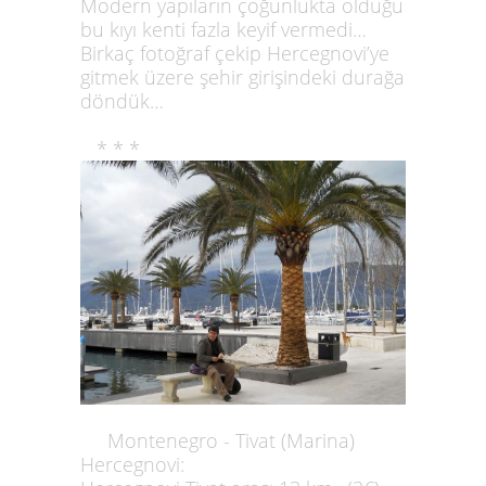
Modern yapıların çoğunlukta olduğu
bu kıyı kenti fazla keyif vermedi…
Birkaç fotoğraf çekip Hercegnovi’ye
gitmek üzere şehir girişindeki durağa
döndük…
* * *
Montenegro - Tivat (Marina)
Hercegnovi: