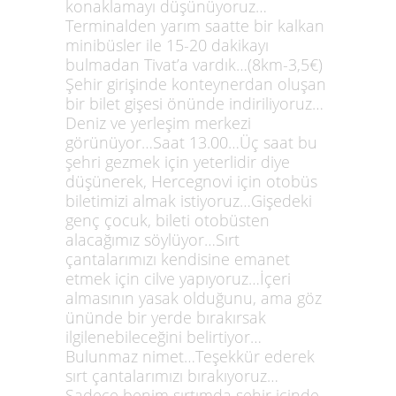
konaklamayı düşünüyoruz…
Terminalden yarım saatte bir kalkan
minibüsler ile 15-20 dakikayı
bulmadan Tivat’a vardık…(8km-3,5€)
Şehir girişinde konteynerdan oluşan
bir bilet gişesi önünde indiriliyoruz…
Deniz ve yerleşim merkezi
görünüyor…Saat 13.00…Üç saat bu
şehri gezmek için yeterlidir diye
düşünerek, Hercegnovi için otobüs
biletimizi almak istiyoruz…Gişedeki
genç çocuk, bileti otobüsten
alacağımız söylüyor…Sırt
çantalarımızı kendisine emanet
etmek için cilve yapıyoruz…İçeri
almasının yasak olduğunu, ama göz
ününde bir yerde bırakırsak
ilgilenebileceğini belirtiyor…
Bulunmaz nimet…Teşekkür ederek
sırt çantalarımızı bırakıyoruz…
Sadece benim sırtımda şehir içinde