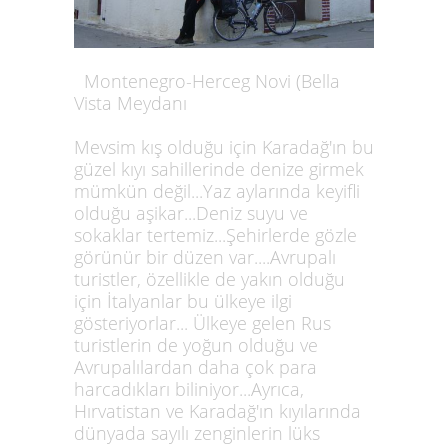
Montenegro-Herceg Novi (Bella
Vista Meydanı
Mevsim kış olduğu için Karadağ'ın bu
güzel kıyı sahillerinde denize girmek
mümkün değil...Yaz aylarında keyifli
olduğu aşikar...Deniz suyu ve
sokaklar tertemiz...Şehirlerde gözle
görünür bir düzen var....Avrupalı
turistler, özellikle de yakın olduğu
için İtalyanlar bu ülkeye ilgi
gösteriyorlar... Ülkeye gelen Rus
turistlerin de yoğun olduğu ve
Avrupalılardan daha çok para
harcadıkları biliniyor...Ayrıca,
Hırvatistan ve Karadağ'ın kıyılarında
dünyada sayılı zenginlerin lüks