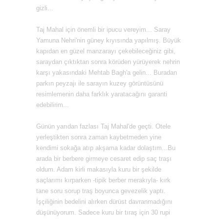
gizli...
Taj Mahal için önemli bir ipucu vereyim... Saray
Yamuna Nehri'nin güney kıyısında yapılmış. Büyük
kapıdan en güzel manzarayı çekebileceğiniz gibi,
saraydan çıktıktan sonra körüden yürüyerek nehrin
karşı yakasındaki Mehtab Bagh'a gelin... Buradan
parkın peyzajı ile sarayın kuzey görüntüsünü
resimlemenin daha farklık yaratacağını garanti
edebilirim...
Günün yarıdan fazlası Taj Mahal'de geçti. Otele
yerleştikten sonra zaman kaybetmeden yine
kendimi sokağa atıp akşama kadar dolaştım...Bu
arada bir berbere girmeye cesaret edip saç traşı
oldum. Adam kirli makasıyla kuru bir şekilde
saçlarımı kırparken -tipik berber merakıyla- kırk
tane soru sorup traş boyunca gevezelik yaptı.
İşçiliğinin bedelini alırken dürüst davranmadığını
düş
ünüyorum. Sadece kuru bir tıraş için 30 rupi