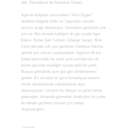
aldı. (Neredeyse bir Amerikan Doları)
Agra bu bölgede turizmcilerin "Altın Üçgen"
dedikleri bölgede Delhi ve Jaipur'dan sonraki
üçüncü ayağı oluşturuyor. Gerçekten gezilecek çok
yer var. Ben burada kaldığım iki gün içinde Agra
Kalesi, Ekber Şah Türbesi, Cihangir Sarayı, Moti
Cami gibi pek çok yeri gezerken Fatehpur Sikri'ne
gitmek için zaman yaratamadım. Agra'nın 40 km
kadar batısındaki bu antik şehir aslında tam da
benim gezmek istediğim tarzda tarihi bir şehir.
Buraya gelindinde aynı gün geri dönülmemesi
gerekir. En azından bir gece konaklayıp buranın
mistik atmosferinde sabahlanmalı diye
düşünüyorum. Umarım bu ülkeye ve şehre tekrar
geleceğim. Arkamda görmeden bıraktığım bu yerler
bir dahaki gezilere çıkmam için sebep
oluşturacaktır...