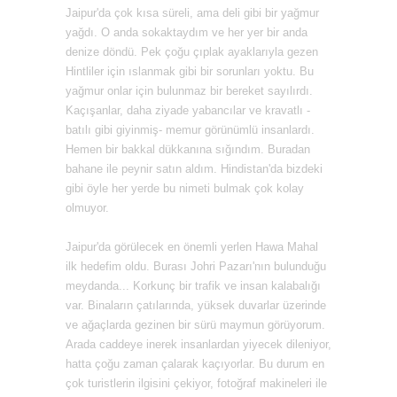
Jaipur'da çok kısa süreli, ama deli gibi bir yağmur
yağdı. O anda sokaktaydım ve her yer bir anda
denize döndü. Pek çoğu çıplak ayaklarıyla gezen
Hintliler için ıslanmak gibi bir sorunları yoktu. Bu
yağmur onlar için bulunmaz bir bereket sayılırdı.
Kaçışanlar, daha ziyade yabancılar ve
kravatlı -
batılı gibi giyinmiş- memur görünümlü insanlardı.
Hemen bir bakkal dükkanına sığındım. Buradan
bahane ile peynir satın aldım. Hindistan'da bizdeki
gibi öyle her yerde bu nimeti bulmak çok kolay
olmuyor.
Jaipur'da görülecek en önemli yerlen Hawa Mahal
ilk hedefim oldu. Burası Johri Pazarı'nın bulunduğu
meydanda... Korkunç bir trafik ve insan kalabalığı
var. Binaların çatılarında, yüksek duvarlar üzerinde
ve ağaçlarda gezinen bir sürü maymun görüyorum.
Arada caddeye inerek insanlardan yiyecek dileniyor,
hatta çoğu zaman çalarak kaçıyorlar. Bu durum en
çok turistlerin ilgisini çekiyor, fotoğraf makineleri ile