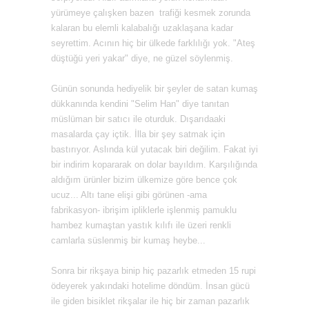
yürümeye çalışken bazen trafiği kesmek zorunda
kalaran bu elemli kalabalığı uzaklaşana kadar
seyrettim. Acının hiç bir ülkede farklılığı yok. "Ateş
düştüğü yeri yakar" diye, ne güzel söylenmiş.
Günün sonunda hediyelik bir şeyler de satan kumaş
dükkanında kendini "Selim Han" diye tanıtan
müslüman bir satıcı ile oturduk. Dışarıdaaki
masalarda çay içtik. İlla bir şey satmak için
bastırıyor. Aslında kül yutacak biri değilim. Fakat iyi
bir indirim kopararak on dolar bayıldım. Karşılığında
aldığım ürünler bizim ülkemize göre bence çok
ucuz... Altı tane elişi gibi görünen -ama
fabrikasyon- ibrişim ipliklerle işlenmiş pamuklu
hambez kumaştan yastık kılıfı ile üzeri renkli
camlarla süslenmiş bir kumaş heybe...
Sonra bir rikşaya binip hiç pazarlık etmeden 15 rupi
ödeyerek yakındaki hotelime döndüm. İnsan gücü
ile giden bisiklet rikşalar ile hiç bir zaman pazarlık