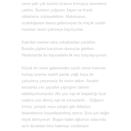
veren pek çok turistin ricasını kırmayıp resimlerini
çektim. Bunların çoğunun Japon ve Koreli
olduklarını söyleyebilirim. Malumunuz,
uzakdoğunun daima
gülümseyen bu
küçük suratlı
insanları resim çekmeye bayılıyorlar.
Kale'den inerken arka sokaklardan yürüdüm.
Burada çöpleri karıştıran domuzlar gördüm.
Hindistan'da bu hayvanlarla ilk kez karşılaşıyorum.
Küçük bir resim galerisinden siyah zemin kanvars
kumaş üzerine reaktif parlak yağlı boya ile
çalışılmış çerçevesiz bir resim aldım. Amatör
ressamla sıkı pazarlık yaptığımı tahmin
edebiliyorsunuzdur. Altı yüz rupi ile başlattığı fiyat
sadece yüz altmış rupi ile sonuçlandı... Doğanın
fırtına, şimşek veya yangın gibi öldürücü
felaketlerinin kişiselleştirilmiş tanrısı Şiva için değer
miydi bilmiyorum. Bugün halen oğlumun odasında
asılı duvardan bize bakmayı sürdürüyor.