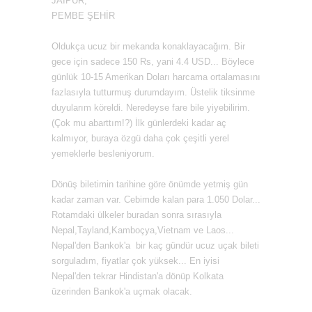
JAİPUR,
PEMBE ŞEHİR
Oldukça ucuz bir mekanda konaklayacağım. Bir
gece için sadece 150 Rs, yani 4.4 USD... Böylece
günlük 10-15 Amerikan Doları harcama ortalamasını
fazlasıyla tutturmuş durumdayım. Üstelik tiksinme
duyularım köreldi. Neredeyse fare bile yiyebilirim.
(Çok mu abarttım!?) İlk günlerdeki kadar aç
kalmıyor, buraya özgü daha çok çeşitli yerel
yemeklerle besleniyorum.
Dönüş biletimin tarihine göre önümde yetmiş gün
kadar zaman var. Cebimde kalan para 1.050 Dolar...
Rotamdaki ülkeler buradan sonra sırasıyla
Nepal,Tayland,Kamboçya,Vietnam ve Laos...
Nepal'den Bankok'a bir kaç gündür ucuz uçak bileti
sorguladım, fiyatlar çok yüksek... En iyisi
Nepal'den tekrar Hindistan'a dönüp Kolkata
üzerinden Bankok'a uçmak olacak.