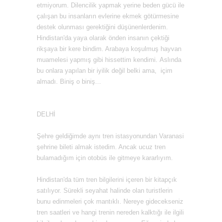
etmiyorum. Dilencilik yapmak yerine beden gücü ile
çalışan bu insanların evlerine ekmek götürmesine
destek olunması gerektiğini düşünenlerdenim.
Hindistan'da yaya olarak önden insanın çektiği
rikşaya bir kere bindim. Arabaya koşulmuş hayvan
muamelesi yapmış gibi hissettim kendimi.
Aslında
bu onlara yapılan bir iyilik değil belki ama, içim
almadı.
Biniş o biniş...
DELHİ
Şehre geldiğimde aynı tren istasyonundan Varanasi
şehrine bileti almak istedim. Ancak ucuz tren
bulamadığım için otobüs ile gitmeye kararlıyım.
Hindistan'da tüm tren bilgilerini içeren bir kitapçık
satılıyor. Sürekli seyahat halinde olan turistlerin
bunu edinmeleri çok mantıklı. Nereye gidecekseniz
tren saatleri ve hangi trenin nereden kalktığı ile ilgili