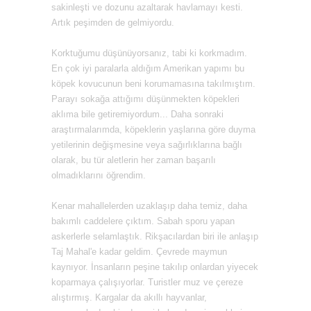
sakinleşti ve dozunu azaltarak havlamayı kesti.
Artık peşimden de gelmiyordu.
Korktuğumu düşünüyorsanız, tabi ki korkmadım.
En çok iyi paralarla aldığım Amerikan yapımı bu
köpek kovucunun beni korumamasına takılmıştım.
Parayı sokağa attığımı düşünmekten köpekleri
aklıma bile getiremiyordum... Daha sonraki
araştırmalarımda, köpeklerin yaşlarına göre duyma
yetilerinin değişmesine veya sağırlıklarına bağlı
olarak, bu tür aletlerin her zaman başarılı
olmadıklarını öğrendim.
Kenar mahallelerden uzaklaşıp daha temiz, daha
bakımlı caddelere çıktım. Sabah sporu yapan
askerlerle selamlaştık. Rikşacılardan biri ile anlaşıp
Taj Mahal'e kadar geldim. Çevrede maymun
kaynıyor. İnsanların peşine takılıp onlardan yiyecek
koparmaya çalışıyorlar. Turistler muz ve çereze
alıştırmış. Kargalar da akıllı hayvanlar,