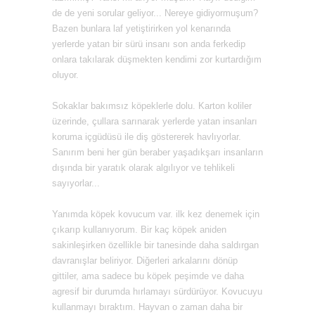
de de yeni sorular geliyor... Nereye gidiyormuşum?
Bazen bunlara laf yetiştirirken yol kenarında
yerlerde yatan bir sürü insanı son anda ferkedip
onlara takılarak düşmekten kendimi zor kurtardığım
oluyor.
Sokaklar bakımsız köpeklerle dolu. Karton koliler
üzerinde, çullara sarınarak yerlerde yatan insanları
koruma içgüdüsü ile diş göstererek havlıyorlar.
Sanırım beni her gün beraber yaşadıkşarı insanların
dışında bir yaratık olarak algılıyor ve tehlikeli
sayıyorlar...
Yanımda köpek kovucum var. ilk kez denemek için
çıkarıp kullanıyorum. Bir kaç köpek aniden
sakinleşirken özellikle bir tanesinde daha saldırgan
davranışlar beliriyor. Diğerleri arkalarını dönüp
gittiler, ama sadece bu köpek peşimde ve daha
agresif bir durumda hırlamayı sürdürüyor. Kovucuyu
kullanmayı bıraktım. Hayvan o zaman daha bir