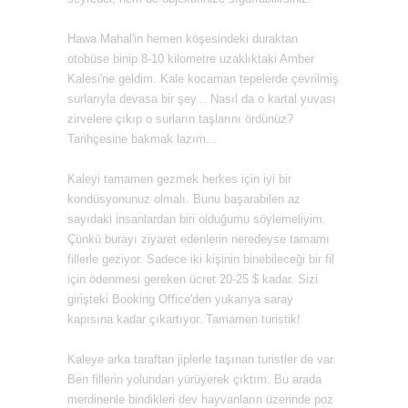
Hawa Mahal'in hemen köşesindeki duraktan
otobüse binip 8-10 kilometre uzaklıktaki Amber
Kalesi'ne geldim. Kale kocaman tepelerde çevrilmiş
surlarıyla devasa bir şey... Nasıl da o kartal yuvası
zirvelere çıkıp o surların taşlarını ördünüz?
Tarihçesine bakmak lazım...
Kaleyi tamamen gezmek herkes için iyi bir
kondüsyonunuz olmalı. Bunu başarabilen az
sayıdaki insanlardan biri olduğumu söylemeliyim.
Çünkü burayı ziyaret edenlerin neredeyse tamamı
fillerle geziyor. Sadece iki kişinin binebileceği bir fil
için ödenmesi gereken ücret 20-25 $ kadar. Sizi
girişteki Booking Office'den yukarıya saray
kapısına kadar çıkartıyor. Tamamen turistik!
Kaleye arka taraftan jiplerle taşınan turistler de var.
Ben fillerin yolundan yürüyerek çıktım. Bu arada
merdinenle bindikleri dev hayvanların üzerinde poz