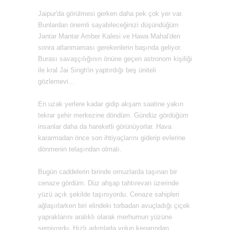
Jaipur'da görülmesi gerken daha pek çok yer var.
Bunlardan önemli sayabileceğinizi düşündüğüm
Jantar Mantar Amber Kalesi ve Hawa Mahal'den
sonra atlanmaması gerekenlerin başında geliyor.
Burası savaşçılığının önüne geçen astronom kişiliği
ile kral Jai Singh'in yaptırdığı beş üniteli
gözlemevi...
En uzak yerlere kadar gidip akşam saatine yakın
tekrar şehir merkezine döndüm. Gündüz gördüğüm
insanlar daha da hareketli görünüyorlar. Hava
kararmadan önce son ihtiyaçlarını giderip evlerine
dönmenin telaşından olmalı.
Bugün caddelerin birinde omuzlarda taşınan bir
cenaze gördüm. Düz ahşap tahtırevan üzerinde
yüzü açık şekilde taşınıyordu. Cenaze sahipleri
ağlaşırlarken biri elindeki torbadan avuçladığı çiçek
yapraklarını aralıklı olarak merhumun yüzüne
serpiyordu. Hızlı adımlarla yolun kenarından