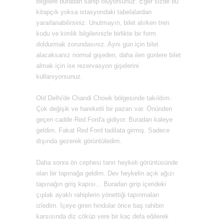
bilgilere buradan sahip oluyorsunuz. Eğer sizde bu
kitapçık yoksa istasyondaki tabelalardan
yararlanabilirsiniz. Unutmayın, bilet alırken tren
kodu ve kimlik bilgilerinizle birlikte bir form
doldurmak zorundasınız. Aynı gün için bilet
alacaksanız normal gişeden, daha ileri günlere bilet
almak için ise rezervasyon gişelerini
kullanıyorsunuz.
Old Delhi'de Chandi Chowk bölgesinde takıldım.
Çok değişik ve hareketli bir pazarı var. Önünden
geçen cadde Red Ford'a gidiyor. Buradan kaleye
geldim. Fakat Red Ford tadilata girmiş. Sadece
dışında gezerek görüntüledim.
Daha sonra ön cephesi tanrı heykeli görüntüsünde
olan bir tapınağa geldim. Dev heykelin açık ağızı
tapınağın giriş kapısı... Buradan girip içerideki
çıplak ayaklı rahiplerin yönettiği tapınmaları
izledim. İçeye giren hindular önce baş rahibin
karşısında diz çöküp yere bir kaç defa eğilerek