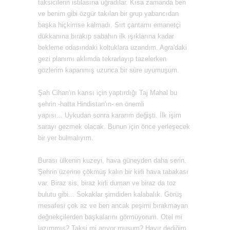
taksicilerin istilasına uğradılar. Kısa zamanda ben
ve benim gibi özgür takılan bir grup yabancıdan
başka hiçkimse kalmadı. Sırt çantamı emanetçi
dükkanına bırakıp sabahın ilk ışıklarına kadar
bekleme odasındaki koltuklara uzandım. Agra'daki
gezi planımı aklımda tekrarlayıp tazelerken
gözlerim kapanmış uzunca bir süre uyumuşum.
Şah Cihan'ın karısı için yaptırdığı Taj Mahal bu
şehrin -hatta Hindistan'ın- en önemli
yapısı...
Uykudan sonra kararım değişti.
İlk işim
sarayı gezmek olacak. Bunun için önce yerleşecek
bir yer bulmalıyım.
Burası ülkenin kuzeyi,
hava
güneyden daha serin.
Şehrin üzerine çökmüş kalın bir kirli hava tabakası
var. Biraz sis, biraz kirli duman ve biraz da toz
bulutu gibi...
Sokaklar şimdiden kalabalık.
Görüş
mesafesi çok az ve ben ancak peşimi bırakmayan
değnekçilerden başkalarını görmüyorum. Otel mi
lazımmış? Taksi mi arıyor muşum? Hayır dediğim