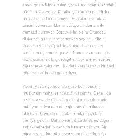
saygı gösterisinde bulunuyor ve ardından ellerindeki
tütsüleri yakıyorlar. Kimileri yanlarında getirdikleri
meyve sepetlerini sunuyor. Rahipler ellerindeki
zincirli buhurdanlıklarını sallayarak dumanı ile
cemaati kutsuyor. Gördüklerim bizim Ortadoğu
dinlerindeki ritüellere benzeyen şeyler... Kimin
kimden esinlendiğini bilmek için dinlerin çıkış
tarihlerini öğrenmek gerekir. Bana sorarsanız pek
fazla akademik bilgidedeğilim. Çok merak edersem
öğrenmeye çalışırım. İlk defa karşılaştığın bir şeyi
görmek tabi ki hoşuma gidiyor...
Koton Pazarı çevresinde gezerken kendimi
müslüman mahallesinde gibi hissettim. Genellikle
tesbih seccade gibi islam alemine dönük ürünler
satılıyordu. Esnafın da çoğu müslümanlardan
oluşuyor. Çevrede en görkemli olan büyük bir
camiye geldim. Daha önce Jaipur'da da gördüğüm
sokak berberleri burada da karşıma çıkıyor. Bir
ağacın veya bir trafik levhasının dibine koltuğu