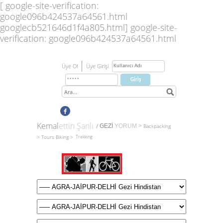
[ google-site-verification:
google096b424537a64561.html
googlecb521646d1f4a805.html]
google-site-
verification: google096b424537a64561.html
Üye Ol
Üye Girişi
Kemal
ettin Şanlı
/
GEZİ
YORUM
>
Backpacking
>
Tours
Biking >
Trekking