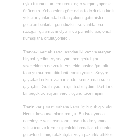
uyku tulumumun fermuarını açıp yorgan yaparak
örtündüm. Yabancılara göre daha tedbirli olan hintli
yolcular yanlarında battaniyelerini getirmişler
geceleri bunlarla, günüdüzleri ise vantilatörün
raüzgarı çarpmasın diye ince pamuklu peştemal
kumaşlarla örtünüyorlardı.
Trendeki yemek satıcılarından iki kez vejeteryan
biryani yedim. Ayrıca yanımda getirdiğim
yiyeceklerim de vardı. Hostelda haşladığım altı
tane yumurtanın dördünü trende yedim. Seyyar
çaycılardan kimi zaman sade, kimi zaman sütlü
çay içtim. Su ihtiyacım için tedbirliydim. Dört tane
bir buçukluk suyum vardı, üçünü tüketmişim.
Trenin varış saati sabaha karşı üç buçuk gibi oldu.
Henüz hava aydınlanmamıştı. Bu istasyonda
neredeyse yerli insanların sayısı kadar yabancı
yolcu indi ve kırmızı gömlekli hamallar, otellerden
görevlendirilmiş refakatçılar veya pazarlık ettikleri