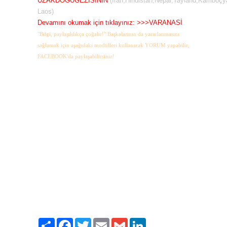
UZAKDOĞUGEZİSİNİN
(İran,Hindistan,Nepal,Tayland,Kamboçy
Laos)
Devamını okumak için tıklayınız:
>>>
VARANASİ
"Bilgi, paylaşıldıkça çoğalır!" Başkalarının da yararlanmasını
sağlamak için aşağıdaki modülleri kullanarak YORUM yapabilir,
FACEBOOK'da paylaşabilirsiniz!
Paylaş
Facebook
Twitter
Email
Gmail
LinkedIn