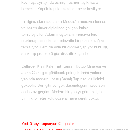
koymuş, aynayı da asmış, resmen açık hava
berberi... Köpük köpük sakallar, saçlar kesiliyor...
En ilginç olanı ise Jama Mescid'in merdivenlerinde
ve bazen duvar diplerinde çalışan kulak
temizleyiciler. Adam müşterisini merdivenlere
oturtmuş, elindeki alet edevatla bir güzel kulağını
temizliyor. Hem de öyle bir ciddiye yapıyor ki bu işi,
sanki tıp profesörü gibi dikkatlilik içinde...
Delhi'de Kızıl Kale,Hint Kapısı, Kutub Minaresi ve
Jama Cami gibi görülecek pek çok tarihi yerlerin
yanında modern Lotus (Bahai) Tapınağı'da ilginizi
çekebilir. Ben gitmeyi çok düşündüğüm halde son
anda vaz geçtim. Modern bir yapıyı görmek için
yirmi kilometre yolu göze almaya gerek yoktu.
Yedi ülkeyi kapsayan 92 günlük