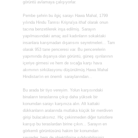
görüntü avlamaya çalışıyorlar.
Pembe şehrin bu ilgiç sarayı Hawa Mahal, 1799
yılında Hindu Tanrısı Krişna'ya ithaf olarak onun
tacına benzetilerek inşa edilmiş. Sarayın
yapılmasındaki amaç asil kadınların sokaktaki
insanlara karışmadan dışarısını seyretmeleri... Tam
olarak 953 tane penceresi var. Bu pencerelerin
yapımında dışarıya olan görüntü, güneş ışınlarının
içeriye girmesi ve hem de sıcağa karşı hava
akımının sirkülasyonu düşünülmüş.Hawa Mahal
Hindistan'ın en önemli saraylarından...
Bu arada bir tiyo vereyim. Yolun karşısındaki
binaların teraslarına çıkıp daha yüksek bir
konumdan sarayı karşınıza alın. Alt kattaki
dükkanların aralarında mutlaka küçük bir merdiven
girişi bulacaksınız. Hiç çekinmeden diğer turistlere
karışıp bu teraslardan birine çıkın... Sarayın en
görkemli görüntüsünü hakim bir konumdan
seyreder, hem de objektifinize sığdırabilirsiniz.