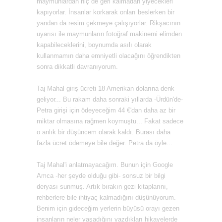
maymunlardan hiç de geri kalmadan yiyecekleri
kapıyorlar. İnsanlar korkarak onları beslerken bir
yandan da resim çekmeye çalışıyorlar. Rikşacının
uyarısı ile maymunların fotoğraf makinemi elimden
kapabileceklerini, boynumda asılı olarak
kullanmamın daha emniyetli olacağını öğrendikten
sonra dikkatli davranıyorum.
Taj Mahal giriş ücreti 18 Amerikan dolarına denk
geliyor... Bu rakam daha sonraki yıllarda -Ürdün'de-
Petra girişi için ödeyeceğim 44 €'dan daha az bir
miktar olmasına rağmen koymuştu... Fakat sadece
o anlık bir düşüncem olarak kaldı. Burası daha
fazla ücret ödemeye bile değer. Petra da öyle...
Taj Mahal'i anlatmayacağım. Bunun için Google
Amca -her şeyde olduğu gibi- sonsuz bir bilgi
deryası sunmuş. Artık bırakın gezi kitaplarını,
rehberlere bile ihtiyaç kalmadığını düşünüyorum.
Benim için gideceğim yerlerin büyüsü orayı gezen
insanların neler yaşadığını yazdıkları hikayelerde