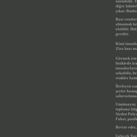
önemlidir. Y
diğer faktör
çıkar. Bunl
Bazı rotalar
almamak ken
olabilir.
İht
gerekir.
Kimi insanla
Zira bazı ma
Görmek isted
bisikletle t
insanlarları
sokabilir, b
renkler kat
İlerleyen za
şeyler konuş
sabırsızlana
Unutmayın; 
toplama bilg
Sizden Poly
Fakat, pani
Revize eder, 
Gelecek Yaz