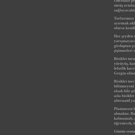
Öncelikle pe
sürüş ortal
sağlayacakt
Turlarımızı 
ayırmak aklı
olursa kendi
Her şeyden ö
yarışmayaca
girdaptan ç
şişinmeleri 
Bisiklet tur
yürüyüş, kam
felsefik kav
Gezgin olmak
Bisiklet tur
bilinmeyeni 
olsak bile ş
asla bisikl
alternatif y
Planımızın 
almaktır. Bu
kalmamalı, g
öğrenecek, t
Günün sonun