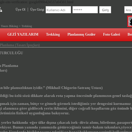
gle-site-verification: google096b424537a64561.html
Üye Ol
Üye Girişi
>
Tours
Biking >
Trekking
GEZİ YAZILARIM
Trekking
Planlanmış Geziler
Foto Galeri
Be
 Planlama (Tasarı İpuçları)
 TURCULUĞU
ru Planlama
ları)
n bile plansızlıktan iyidir.” (Mikhail Chigorin-Satranç Ustası)
ldiği bu özlü sözü dikkate alarak rota yapma öncesinde planımızın genel tasla
apmak için zaman, bütçe ve gitmek-görmek istediğimiz yer dengesini kurmamız g
lgi alanınıza göre gidilecek yerin iklimini, diğer coğrafi koşullarını göz önün
ikletimizin fiziksel uygunluğuna bakıyoruz.
yerler hakkında -eğer ülke dışına çıkacak isek- döviz alımı, biletleme, pasaport
rekiyor. Bunun yanında yanımızda götüreceğimiz tamir-bakım takımları,yiyecek
ışılır. Uçuşlarda bisiklet taşıma tekniği ve bagaj hakkımızın verimli kullanılma