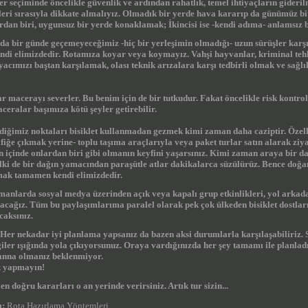
er seçiminde öncelikle güvenlik ve ardından rahatlık, temel ihtiyaçların gideril
leri sırasıyla dikkate almalıyız. Olmadık bir yerde hava kararıp da günümüz bi
ardan biri, uygunsuz bir yerde konaklamak; İkincisi ise -kendi adıma- anlamsı
da bir günde geçemeyeceğimiz -hiç bir yerleşimin olmadığı- uzun sürüşler karşı
di elimizdedir. Rotamıza koyar veya koymayız.
Vahşi hayvanlar, kriminal tehl
iyacımızı baştan karşılamak, olası teknik arızalara karşı tedbirli olmak ve sağl
r macerayı severler. Bu benim için de bir tutkudur. Fakat öncelikle risk kontr
ceralar başımıza kötü şeyler getirebilir.
iğimiz noktaları bisiklet kullanmadan gezmek kimi zaman daha caziptir. Özellik
rafiğe çıkmak yerine- toplu taşıma araçlarıyla veya paket turlar satın alarak ziy
n içinde onlardan biri gibi olmanın keyfini yaşarsınız. Kimi zaman araya bir da
elki de bir dağın yamacından paraşütle atlar dakikalarca süzülürüz. Bence doğ
mak tamamen kendi elimizdedir.
manlarda sosyal medya üzerinden açık veya kapalı grup etkinlikleri, yol arkada
acağız. Tüm bu paylaşımlarıma paralel olarak pek çok ülkeden bisiklet dostlar
caksınız.
Her nekadar iyi planlama yapsanız da bazen aksi durumlarla karşılaşabiliriz. 
iler ışığında yola çıkıyorsunuz. Oraya vardığınızda her şey tamamı ile planladı
anna olmanız beklenmiyor.
k yapmayın!
en doğru kararları o an yerinde verirsiniz. Artık tur sizin...
ı:
Rota Hazırlama Yöntemleri