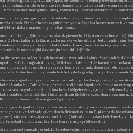
dal çevireceğimiz coğrafyanın yapısı, bisikletimiz ve kendi performansımızla bi
amasını bulmalıyız. Bu ortalamayı saptamak turumuzun mesafe ve gün sayısı uy
ır. Benim ölçülerimde günlük sürüş,
rotaya bağlı olarak
ortalama
60 kilometredi
mola vereceğimiz gün sayısını hesaba katarak planlamalıyız. Tüm bu hesapları 
nızda olmalı. Siz süre hesabını yüksekten yapın. Seyahat boyunca mesafe ve za
nizi biraz daha şımartmak için kullanırsınız.
nce tur bisikletçiliğini bir yarış olarak görmeyin. O işin mecrası burası değildi
ğız. Zaten okulda, sokakta, iş yerlerimizde ve hayatın her bölümünde ömür bo
ıkmak için buradayız. Bu işte rekabet, böbürlenme, başkalarını hiçe saymak,
ve kendini kanıtlama gibi davranışlar sağlıklı değildir.
u nedir sorusuna sadece teknik kavramlar üzerinden baktık. Ancak salt bisiklete 
pçılık, izcilik, fotoğrafçılık vb. gibi fiziksel aktiviteleri de barındırır. Turları
ramları vardır. En önemlisi ruh vardır, hümanist olmak, doğasever olmak, payl
 vardır. Bütün bunların yanında kelebek gibi beğendiğimiz yerlere konmak, bir
cuları için çoğunlukla güzel manzaralara sahip yollardan geçmek, doğanın derinl
bulmak tutkudur. Tabi ki bazı görmek istediğimiz büyük şehirler, hatta metropo
ehirlerarası anayolları değil, daima kırsal bölgelerden geçmeyi tercih etmeliy
et kullanmaktan yana değilim. Hatta trafik gürültüsü ve egzoz dumanına maruz
olları bile kullanmamak için gayret gösteririm.
bir parçası da günlük nereye kadar sürüş yapabileceğimizi ve o günün sonunda
nun için bazı yerleri yola çıkmadan belirlemek ve hatta B-planını da hazırlamak
eçeceğimiz yerlerde ziyaret etmek istediğimiz tüm noktaları belirlemeliyiz. Da
üm bu noktaları haritanız üzerinde işaretleme yapabileceksiniz.
da muhtemel yatacak yerimizin önceden seçimi, hava kararmadan o noktaya v