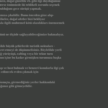
mesi, doğal güzellik vb. gibi ilgi duyduğumuz
terse önümüzde iki tehlikeli zorunlu seçenek
z bulduğum gece sürüşü yapmak.
mıza çıkabilir. Bunu önceden göze alıp-
ikeler, doğal afetler bizi bekliyor
ıkla ilgili muhtemel kötü olasılıkları önemsemek
olünü ne ölçüde sağlayabileceğimize bakmalıyız.
le büyük şehirlerde turistik noktaları -
aret etmeyi de düşünmelisiniz. Böylelikle yerli
ğ yürüyüşü, rafting veya bir tekne turu
anın içine bu kadar girmişken turumuza başka
şı ve host bulmak ve benzeri konularla ilgi çok
ı edinecek evden çıkmak için
Sonuçta, görmediğiniz yerler hakkındaki
ğımız gibi gitmeyebilir.