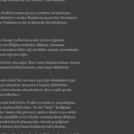
k, bisiklet tamir-parça yardımı, konaklama
faktörler vardır. Bunların sayısı her birimizin
dir. Unutmayın ki ardımızda bıraktığımız
ve hangi yollarda pedal çevireceğimizi
 yeterliliğini mutlaka dikkate almamız
n karşılayabileceği özellikte olmak zorundadır.
sını öğreneceğiz.
vizeler alacağız. Bazı sınır kapılarından vizesiz
u zaman böbürlenecek; ama bazı ülkelerin
da onlar bir an önce gerçeğe dönüşmek için
 için noktaları koymaya başlayabilirsiniz.
 i.net ortamı olmak üzere derya gibi geniş
r,videolar...
lerini belirleriz. Pedal çevirmeye yaşadığınız
a başlayabilirsiniz. Ya da “bitti” dediğiniz
ular bunu etik görmez, sadece deniz veya nehir
siz şimdilik (veya hiçbir zaman) bunu dikkate
eyden keyif almanızdır. Ancak geçtiğimiz
di adıma ben bunu benimseyenlerdenim.