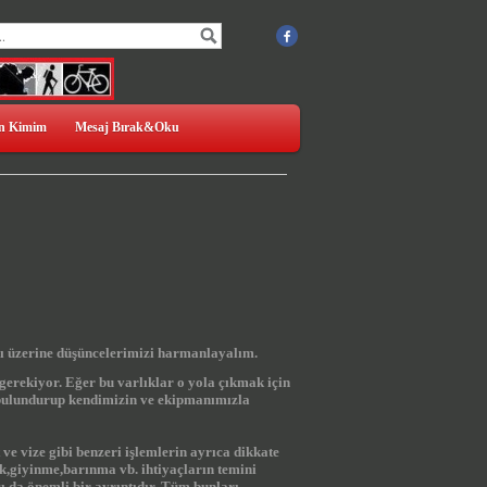
n Kimim
Mesaj Bırak&Oku
ğı üzerine düşüncelerimizi harmanlayalım.
erekiyor. Eğer bu varlıklar o yola çıkmak için
de bulundurup kendimizin ve ekipmanımızla
 ve vize gibi benzeri işlemlerin ayrıca dikkate
,giyinme,barınma vb. ihtiyaçların temini
sı da önemli bir ayrıntıdır. Tüm bunları