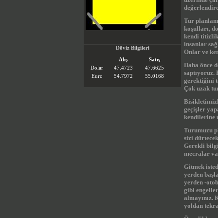
değerlendire
Tur planlama
koşulları, d
kendi titizl
insanlar sa
Döviz Bilgileri
Onlar ve ke
Alış
Satış
Daha önce de
Dolar
47.4723
47.6625
saptıyoruz. 
Euro
54.7972
55.0168
gerektiğini 
Çok uzak tur
Bisikletimiz
geçişler yap
kendilerine 
Turumuzu pl
sizi dürtece
Gerekli bilg
mecralar var
Gitmek isted
yerden başla
yerden -otob
gibi engelle
almayınız. K
yoldan tekr