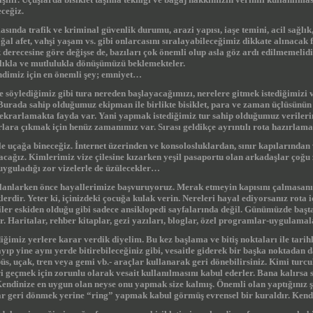
ceğiz.
sında trafik ve kriminal güvenlik durumu, arazi yapısı, iaşe temini, acil sağlı
oğal afet, vahşi yaşam vs. gibi onlarcasını sıralayabileceğimiz dikkate alınacak 
ik derecesine göre değişse de, bazıları çok önemli olup asla göz ardı edilmemeli
ğlıkla ve mutlulukla dönüşümüzü beklemekteler.
ndimiz için en önemli şey; emniyet…
 söylediğimiz gibi tura nereden başlayacağımızı, nerelere gitmek istediğimizi 
Burada sahip olduğumuz ekipman ile birlikte bisiklet, para ve zaman üçlüsünün
tekrarlamakta fayda var. Yani yapmak istediğimiz tur sahip olduğumuz verileri
lara çıkmak için henüz zamanımız var. Sırası geldikçe ayrıntılı rota hazırlama
le uçağa bineceğiz. İnternet üzerinden ve konsolosluklardan, sınır kapılarından 
acağız. Kimlerimiz vize çilesine kızarken yeşil pasaportu olan arkadaşlar çoğ
uyguladığı zor vizelerle de üzülecekler…
anlarken önce hayallerimize başvuruyoruz. Merak etmeyin kapısını çalmasanız
klerdir. Yeter ki, içinizdeki çocuğa kulak verin. Nereleri hayal ediyorsanız rota
iler eskiden olduğu gibi sadece ansiklopedi sayfalarında değil. Günümüzde başta
. Haritalar, rehber kitaplar, gezi yazıları, bloglar, özel programlar-uygulamala
iğimiz yerlere karar verdik diyelim. Bu kez başlama ve bitiş noktaları ile tarih
yıp yine aynı yerde bitirebileceğiniz gibi, vesaitle giderek bir başka noktadan d
üs, uçak, tren veya gemi vb.- araçlar kullanarak geri dönebilirsiniz. Kimi turc
ri geçmek için zorunlu olarak vesait kullanılmasını kabul ederler. Bana kalırsa 
endinize en uygun olan neyse onu yapmak size kalmış. Önemli olan yaptığınız ş
ar geri dönmek yerine “ring” yapmak kabul görmüş evrensel bir kuraldır. Ken