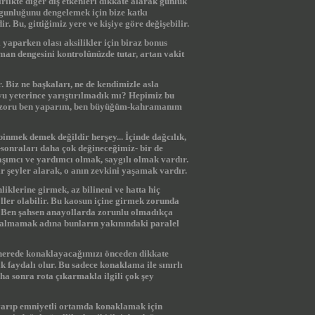
rlikte diğer dış etkenleri dikkate alarak günlük
gunluğunu dengelemek için bize katkı
r. Bu, gittiğimiz yere ve kişiye göre değişebilir.
yaparken olası aksilikler için biraz bonus
man dengesini kontrolünüzde tutar, artan vakit
r. Biz ne başkaları, ne de kendimizle asla
yu yeterince yarıştırılmadık mı? Hepimiz bu
 en zoru ben yaparım, ben büyüğüm-kahramanım
binmek demek değildir herşey... İçinde dağcılık,
n -sonraları daha çok değineceğimiz- bir de
aşımcı ve yardımcı olmak, saygılı olmak vardır.
 şeyler alarak, o anın zevkini yaşamak vardır.
iklerine girmek, az bilineni ve hatta hiç
ller olabilir. Bu kaosun içine girmek zorunda
iz. Ben şahsen anayollarda zorunlu olmadıkça
 kalmamak adına bunların yakınındaki paralel
 nerede konaklayacağımızı önceden dikkate
 faydalı olur. Bu sadece konaklama ile sınırlı
ha sonra rota çıkarmakla ilgili çok şey
arıp emniyetli ortamda konaklamak için