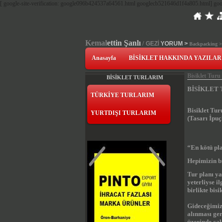
[ google-site-verification: google096b424537a64561.html googlecb521646d1f4a805.html]
goo
Kemal
ettin Şanlı
/
GEZİ
YORUM
>
Backpacking 
Anasayfa
BİSİKLET HAKKINDA YAZILAR
Bisiklet Turu
BİSİKLET TURLARIM
BİSİKLET
TÜRKİYE TURLARIM
Bisiklet Tu
YURTDIŞI TURLARIM
(Tasarı İpuç
“En kötü pla
Hepimizin bi
Tur planı y
yeterliyse i
birlikte bis
Gideceğimiz 
alınması ge
üzerinde çal